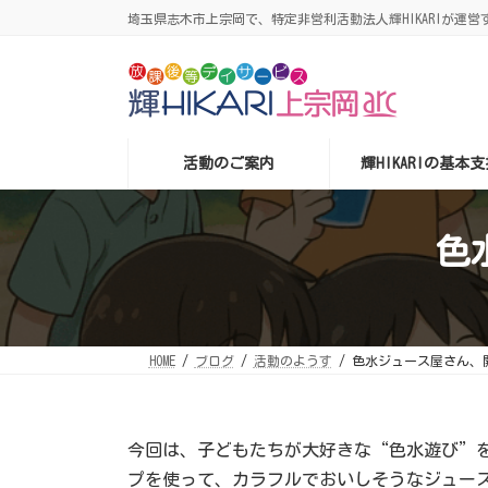
コ
ナ
埼玉県志木市上宗岡で、特定非営利活動法人輝HIKARIが運営す
ン
ビ
テ
ゲ
ン
ー
ツ
シ
へ
ョ
ス
ン
キ
に
ッ
移
活動のご案内
輝HIKARIの基本支
プ
動
色
HOME
ブログ
活動のようす
色水ジュース屋さん、
今回は、子どもたちが大好きな“色水遊び”
プを使って、カラフルでおいしそうなジュー