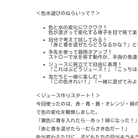
＜色水遊びのねらいって？＞
色と水の変化にワクワク！
色が混ざって変化する様子を目で見て楽
自分で考えて試してみる！
「赤と青を混ぜたらどうなるかな？」と
手先を使って器用さアップ！
ストローで水を移す動作が、手指の発達
ジュースに見立てて自由に表現！
「これはぶどうジュース！」「こっちは
友だちと一緒に楽しむ！
「この色きれい！」「一緒に混ぜてみよ
＜ジュース作りスタート！＞
今回使ったのは、赤・青・黄・オレンジ・緑
て色の変化を観察しました。
「黄色に青を入れたら…あっ！緑になった！
「赤と青を混ぜたら…むらさき色だー！」
色が変わるたびに、子どもたちの目がキラキ