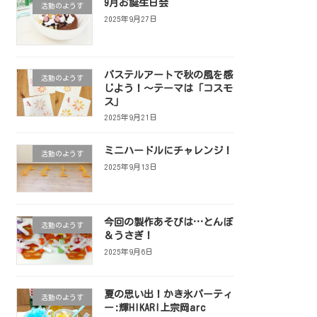
9月お誕生日会
活動のようす
2025年9月27日
パステルアートで秋の風を感
活動のようす
じよう！〜テーマは「コスモ
ス」
2025年9月21日
ミニハードルにチャレンジ！
活動のようす
2025年9月13日
今回の製作あそびは…とんぼ
活動のようす
＆うさぎ！
2025年9月6日
夏の思い出！かき氷パーティ
活動のようす
ー:輝HIKARI上宗岡arc