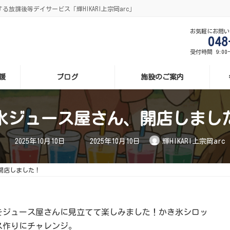
る放課後等デイサービス「輝HIKARI上宗岡arc」
お気軽にお問い
048
受付時間 9:00
援
ブログ
施設のご案内
水ジュース屋さん、開店しまし
最
2025年10月10日
2025年10月10日
輝HIKARI上宗岡arc
終
更
新
日
開店しました！
時
:
をジュース屋さんに見立てて楽しみました！かき氷シロッ
ス作りにチャレンジ。